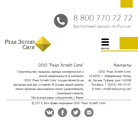
8 800 770 72 72
бесплатный звонок по России
меню
ООО "Реал Эстейт Сити"
Контакты
Строительство, продажа, аренда коммерческой и
ООО "Реал Эстейт Сити"
жилой недвижимости в компании
423800, г. Набережные Челны,
ООО "Реал Эстейт Сити" осуществляется на
пр. Хасана Туфана, дом 14/05В
выгодных для вас условиях. В основе нашей работы
Тел/факс 7 (8552) 49-10-01
лежит желание максимально полно удовлетворить
E-Mail: info@chelnystroy.com
пожелания клиента.
Мы всегда рады сотрудничать с Вами!
© 2013. Все права защищены ООО "Реал Эстейт Сити".